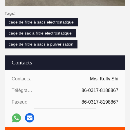
Tags:
cage de filtre à sacs électrostatique
cage de sac à filtre électrostatique
cage de filtre à sacs à pulvérisation
Contacts
Contacts:
Mrs. Kelly Shi
Télégramme:
86-0317-8188867
Faxeur:
86-0317-8198867