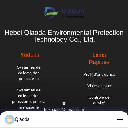
Hebei Qiaoda Environmental Protection
Technology Co., Ltd.
Produits
Liens
Rapides
Systèmes de
collecte des
Profil d'entreprise
poussières
Visite d'usine
Systèmes de
collecte des
Contrôle de
poussières pour la
qualité
menuiserie
hbkedacc@gmail.com
Nouvelles
Tableau des
Qiaoda
86-0317-
courants
Plan du site
8188867