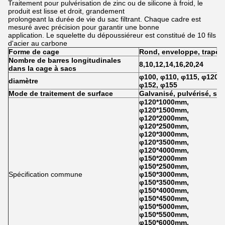
Traitement pour pulvérisation de zinc ou de silicone à froid, le
produit est lisse et droit, grandement
prolongeant la durée de vie du sac filtrant. Chaque cadre est
mesuré avec précision pour garantir une bonne
application. Le squelette du dépoussiéreur est constitué de 10 fils
d'acier au carbone
Forme de cage
Rond, enveloppe, trapèze
Nombre de barres longitudinales
8,10,12,14,16,20,24
dans la cage à sacs
φ100, φ110, φ115, φ120, 
diamètre
φ152, φ155
Mode de traitement de surface
Galvanisé, pulvérisé, sil
φ120*1000mm,
φ120*1500mm,
φ120*2000mm,
φ120*2500mm,
φ120*3000mm,
φ120*3500mm,
φ120*4000mm,
φ150*2000mm
φ150*2500mm,
Spécification commune
φ150*3000mm,
φ150*3500mm,
φ150*4000mm,
φ150*4500mm,
φ150*5000mm,
φ150*5500mm,
φ150*6000mm,