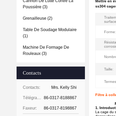
Cannon De Lutte Contre La
Mettre en 
ss304 cages
Poussière
(3)
Traite
Grenailleuse
(2)
surface
Table De Soudage Modulaire
Forme:
(1)
Résista
corrosi
Machine De Formage De
Rouleaux
(3)
Nombre 
Taille:
Contacts
Termes 
Contacts:
Mrs. Kelly Shi
Filtre à co
Télégramme:
86-0317-8188867
1. Introduc
Faxeur:
86-0317-8198867
La cage du s