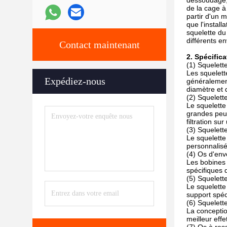
dessoudage, 
de la cage à
partir d'un 
que l'install
squelette du
différents e
Contact maintenant
2. Spécifi
(1) Squelette
Les squelette
Expédiez-nous
généralemen
diamètre et 
(2) Squelette
Le squelette
grandes peuv
filtration su
(3) Squelett
Le squelette
personnalisé
(4) Os d'en
Les bobines 
spécifiques 
(5) Squelett
Le squelette
support spéc
(6) Squelette
La conception
meilleur eff