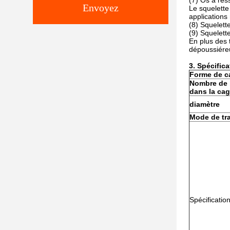
(7) Os à res
Envoyez
Le squelette
applications 
(8) Squelette
(9) Squelett
En plus des 
dépoussiéreu
3. Spécifica
Forme de c
Nombre de 
dans la cag
diamètre
Mode de tra
Spécificati