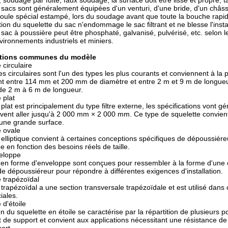
soudage par fuite, faux soudage, la surface doit être lisse et propre, t
 sacs sont généralement équipées d'un venturi, d'une bride, d'un châss
moule spécial estampé, lors du soudage avant que toute la bouche rapide
ation du squelette du sac n'endommage le sac filtrant et ne blesse l'inst
 sac à poussière peut être phosphaté, galvanisé, pulvérisé, etc. selon le
nvironnements industriels et miniers.
cations communes du modèle
 circulaire
s circulaires sont l'un des types les plus courants et conviennent à la 
t entre 114 mm et 200 mm de diamètre et entre 2 m et 9 m de longueu
de 2 m à 6 m de longueur.
 plat
 plat est principalement du type filtre externe, les spécifications von
ent aller jusqu'à 2 000 mm × 2 000 mm. Ce type de squelette convient
r une grande surface.
e ovale
 elliptique convient à certaines conceptions spécifiques de dépoussiéreu
e en fonction des besoins réels de taille.
veloppe
en forme d'enveloppe sont conçues pour ressembler à la forme d'une e
de dépoussiéreur pour répondre à différentes exigences d'installation.
e trapézoïdal
 trapézoïdal a une section transversale trapézoïdale et est utilisé dans
iales.
 d'étoile
 du squelette en étoile se caractérise par la répartition de plusieurs po
et de support et convient aux applications nécessitant une résistance de