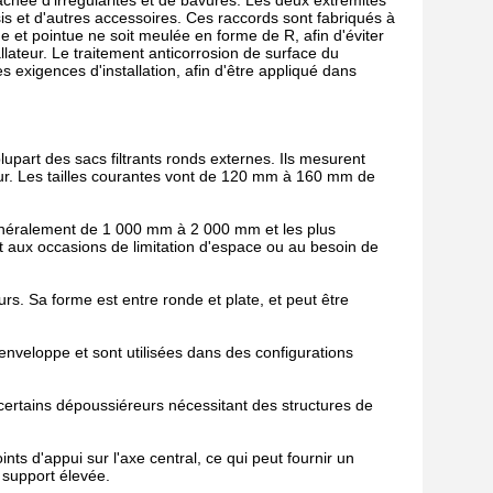
achée d'irrégularités et de bavures. Les deux extrémités
is et d'autres accessoires. Ces raccords sont fabriqués à
 et pointue ne soit meulée en forme de R, afin d'éviter
allateur. Le traitement anticorrosion de surface du
s exigences d'installation, afin d'être appliqué dans
plupart des sacs filtrants ronds externes. Ils mesurent
r. Les tailles courantes vont de 120 mm à 160 mm de
t généralement de 1 000 mm à 2 000 mm et les plus
 aux occasions de limitation d'espace ou au besoin de
rs. Sa forme est entre ronde et plate, et peut être
nveloppe et sont utilisées dans des configurations
 certains dépoussiéreurs nécessitant des structures de
ints d'appui sur l'axe central, ce qui peut fournir un
 support élevée.