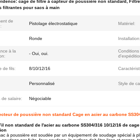
évidence:
cage de filtre à capteur de poussière non standard
,
Filtr
 filtrantes pour sacs à main
ment de
Pistolage électrostatique
Matériel:
:
Ronde
Installation
nce à la
Conditions
- Oui, oui.
on:
d'expéditio
de fils:
8/10/12/16
Caractérist
Personnalisé
Style de c
de salaire:
Négociable
llecteur de poussière non standard Cage en acier au carbone SS304
Fil non standard de l'acier au carbone SS304/316 10/12/16 de cage 
tion
ac à poussière est soudée par un équipement de soudage spécial à plus