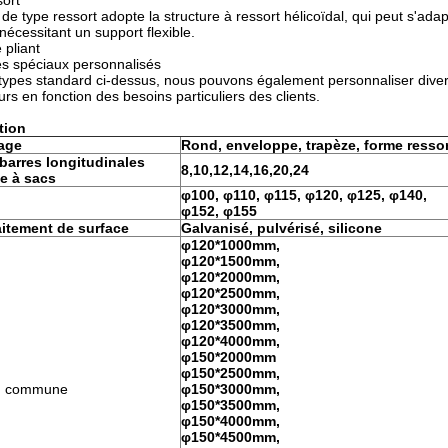
sort
 de type ressort adopte la structure à ressort hélicoïdal, qui peut s'ada
nécessitant un support flexible.
 pliant
es spéciaux personnalisés
types standard ci-dessus, nous pouvons également personnaliser diver
rs en fonction des besoins particuliers des clients.
tion
age
Rond, enveloppe, trapèze, forme ressor
barres longitudinales
8,10,12,14,16,20,24
e à sacs
φ100, φ110, φ115, φ120, φ125, φ
140,
φ152, φ155
itement de surface
Galvanisé, pulvérisé, silicone
φ120*1000mm,
φ120*1500mm,
φ120*2000mm,
φ120*2500mm,
φ120*3000mm,
φ120*3500mm,
φ120*4000mm,
φ150*2000mm
φ150*2500mm,
on commune
φ150*3000mm,
φ150*3500mm,
φ150*4000mm,
φ150*4500mm,