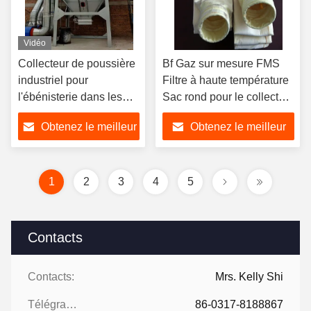
Vidéo
Collecteur de poussière
Bf Gaz sur mesure FMS
industriel pour
Filtre à haute température
l'ébénisterie dans les
Sac rond pour le collecteur
usines de meubles
de poussière
Obtenez le meilleur
Obtenez le meilleur
prix
prix
1
2
3
4
5
Contacts
Contacts:
Mrs. Kelly Shi
Télégramme:
86-0317-8188867