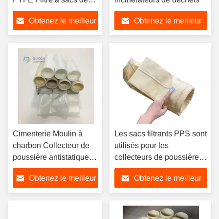
collecte de poussière
Obtenez le meilleur
Obtenez le meilleur
prix
prix
Cimenterie Moulin à
Les sacs filtrants PPS sont
charbon Collecteur de
utilisés pour les
poussière antistatique
collecteurs de poussières
Filtre à sacs
industriels de fusion de fer
Obtenez le meilleur
Obtenez le meilleur
et d'acier
prix
prix