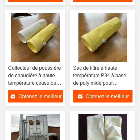
prix
prix
Collecteur de poussière
Sac de filtre à haute
de chaudière à haute
température P84 à base
température cousu ou
de polyimide pour
soudé
l'industrie de l'incinération
Obtenez le meilleur
Obtenez le meilleur
des déchets
prix
prix