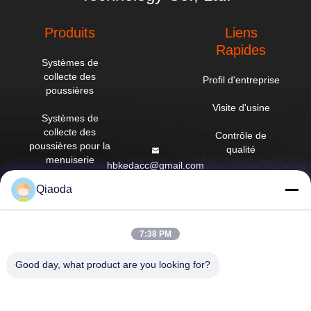
Produits
Liens
Rapides
Systèmes de
collecte des
Profil d'entreprise
poussières
Visite d'usine
Systèmes de
collecte des
Contrôle de
poussières pour la
qualité
menuiserie
hbkedacc@gmail.com
Nouvelles
Tableau des
Qiaoda
86-0317-
courants
Plan du site
8188867
descendants
industriels
Politique en
7:38 PM
N° 89 Sud,
matière de
village de
extracteur de
protection de la
Huangguantun, ville
Good day, what product are you looking for?
vapeur de
vie privée
de Siying, ville de
soudure
Botou, province du
Hebei