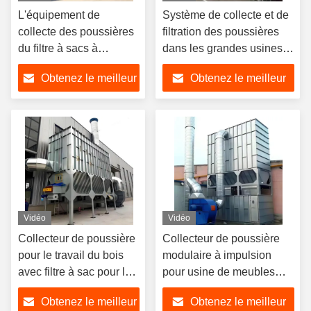
L'équipement de
Système de collecte et de
collecte des poussières
filtration des poussières
du filtre à sacs à
dans les grandes usines
impulsions à la queue
de transformation du bois
Obtenez le meilleur
Obtenez le meilleur
de la machine de frittage
dans l'aciérie
prix
prix
Vidéo
Vidéo
Collecteur de poussière
Collecteur de poussière
pour le travail du bois
modulaire à impulsion
avec filtre à sac pour la
pour usine de meubles
coupe, le sciage et le
Collecteur de poussière
Obtenez le meilleur
Obtenez le meilleur
ponçage du bois
de bois CE