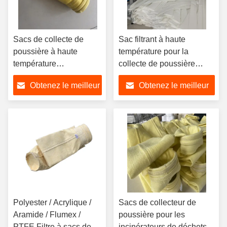
Sacs de collecte de
Sac filtrant à haute
poussière à haute
température pour la
température
collecte de poussière
remplacement pour les
utilisé dans les usines
Obtenez le meilleur
Obtenez le meilleur
poussières de l'industrie
d'asphalte Ciment acier
du ciment
verre céramique
prix
prix
Polyester / Acrylique /
Sacs de collecteur de
Aramide / Flumex /
poussière pour les
PTFE Filtre à sacs de
incinérateurs de déchets