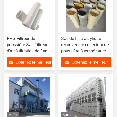
PPS Filtreur de
Sac de filtre acrylique
poussière Sac Filtreur
recouvert de collecteur de
d'air à filtration de fumée
poussière à température
efficace pour usine de
moyenne, facile à nettoyer
Obtenez le meilleur
Obtenez le meilleur
mélange d'asphalte
prix
prix
Vidéo
Vidéo