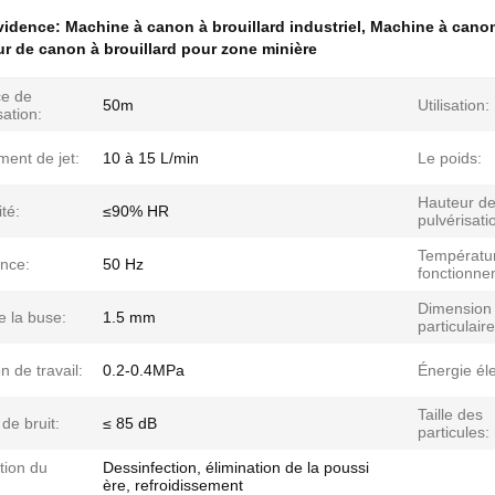
évidence:
Machine à canon à brouillard industriel
,
Machine à canon
ur de canon à brouillard pour zone minière
ce de
50m
Utilisation:
sation:
ent de jet:
10 à 15 L/min
Le poids:
Hauteur d
ité:
≤90% HR
pulvérisati
Températu
nce:
50 Hz
fonctionne
Dimension
de la buse:
1.5 mm
particulaire
n de travail:
0.2-0.4MPa
Énergie éle
Taille des
de bruit:
≤ 85 dB
particules:
tion du
Dessinfection, élimination de la poussi
ère, refroidissement