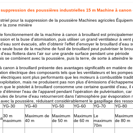
 suppression des poussières industrielles 15 m Machine à canon 
triel pour la suppression de la poussière Machines agricoles Équipe
r la zone minière
de fonctionnement de la machine à canon à brouillard est principalemen
sion et la buse d'atomisation, puis utiliser un grand ventilateur à vent
d'eau sont évacués, afin d'obtenir l'effet d'envoyer le brouillard d'eau 
 seule buse de la machine de fusil de brouillard peut pulvériser le brou
d d'eau flottera dans l'air sur une grande surface pendant une période
is se combinent avec la poussière, puis la terre, de sorte à atteindre le
 canon à brouillard présente des avantages significatifs en matière de
tation électrique des composants tels que les ventilateurs et les pompes
électriques sont plus performants que les moteurs à combustible tradit
exploitation, mais ne produisent pas non plus d'émissions d'échappeme
en que le pistolet à brouillard consomme une certaine quantité d'eau, il
le d'éliminer l'eau de l'appareil pendant l'opération de pulvérisation, car i
cules de brume d'eau retourneront dans l'atmosphère par évaporation n
 avec la poussière, réduisant considérablement le gaspillage des ress
YG-30
YG-40
YG-50
YG-60
YG-70
YG-80
30 m
Maximum de
Maximum
Maximum
Le
Maximu
as
maximum
40 m
de 50 m
de 60 m
maximum
de 80 m
70m