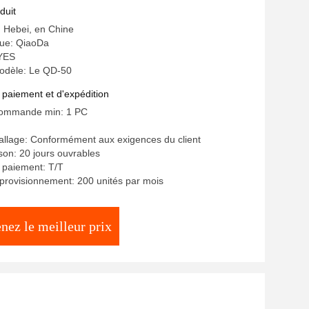
 minière
duit
e: Hebei, en Chine
ue: QiaoDa
 YES
odèle: Le QD-50
 paiement et d'expédition
commande min: 1 PC
allage: Conformément aux exigences du client
ison: 20 jours ouvrables
 paiement: T/T
provisionnement: 200 unités par mois
nez le meilleur prix