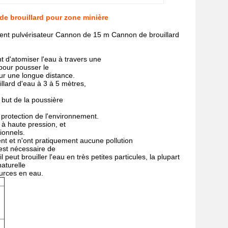
de brouillard pour zone minière
ment pulvérisateur Cannon de 15 m Cannon de brouillard
t d'atomiser l'eau à travers une
 pour pousser le
sur une longue distance.
illard d'eau à 3 à 5 mètres,
 but de la poussière
 protection de l'environnement.
 à haute pression, et
ionnels.
nt et n'ont pratiquement aucune pollution
 est nécessaire de
l peut brouiller l'eau en très petites particules, la plupart
aturelle
ources en eau.
m