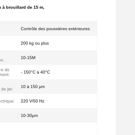
 à brouillard de 15 m
,
Contrôle des poussières extérieures
200 kg ou plus
e
10-15M
on:
re de
- 150°C à 40°C
ment:
10 à 150 μm
 de jet:
ctrique:
220 V/50 Hz
10-30μm