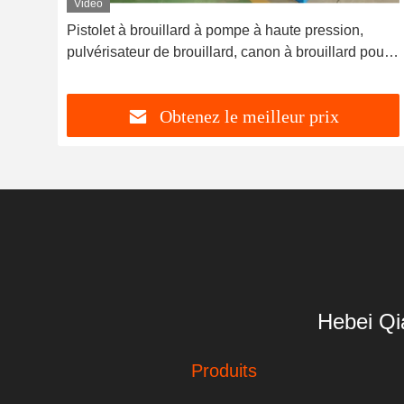
Vidéo
Pistolet à brouillard à pompe à haute pression,
pulvérisateur de brouillard, canon à brouillard pour
la construction
Obtenez le meilleur prix
Hebei Qi
Produits