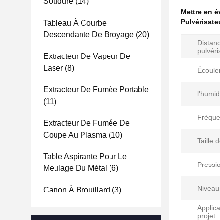
Soudure
(14)
Mettre en 
Pulvérisate
Tableau À Courbe
Descendante De Broyage
(20)
Distan
pulvéri
Extracteur De Vapeur De
Laser
(8)
Écoulem
Extracteur De Fumée Portable
l'humid
(11)
Fréque
Extracteur De Fumée De
Coupe Au Plasma
(10)
Taille 
Table Aspirante Pour Le
Pressio
Meulage Du Métal
(6)
Niveau 
Canon À Brouillard
(3)
Applica
projet: