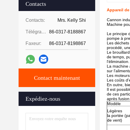
Contacts
Appareil de
Cannon indus
Contacts:
Mrs. Kelly Shi
Machine pou
Télégramme:
86-0317-8188867
Le principe 
pompe à pres
Les déchets 
Faxeur:
86-0317-8198867
procédé, une
Le brouillar
de temps, pu
l'élimination.
La machine à
sur l'alimen
Les moteurs 
Contact maintenant
Les coûts d'
En outre, bi
Il est possib
de ces parti
Expédiez-nous
après fusion
Modèle
Légères
la portée (p
de vent)