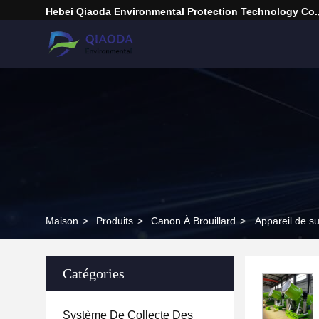
Hebei Qiaoda Environmental Protection Technology Co.,
Maison
>
Produits
>
Canon À Brouillard
>
Appareil de s
Catégories
Système De Collecte Des