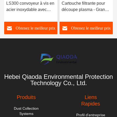
LS300 convoyeur à vis en
Cartouche filtrante pour
acier inoxydable avec
découpe plasma - Grand
plaque de couverture pour
dépoussiéreur industriel
une usine de ciment
Obtenez le meilleur prix
Obtenez le meilleur prix
moteur économe en
énergie
Hebei Qiaoda Environmental Protection
Technology Co., Ltd.
Produits
Liens
Rapides
Dust Collection
Systems
Profil d'entreprise