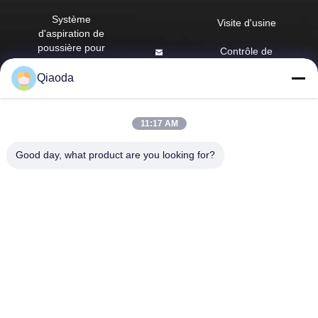
Système
Visite d'usine
d'aspiration de
poussière pour
Contrôle de
atelier
qualité
hbkedacc@gmail.com
Qiaoda
Tableau des
Nouvelles
86-0317-
courants
8188867
descendants
Plan du site
11:17 AM
industriels
N° 89 Sud,
Politique en
village de
Good day, what product are you looking for?
extracteur de
matière de
Huangguantun, ville
vapeur de
protection de la
de Siying, ville de
soudure
vie privée
Botou, province du
Hebei
Air Pollution
Control
Equipment
pièces de
dépoussiéreur
industriel