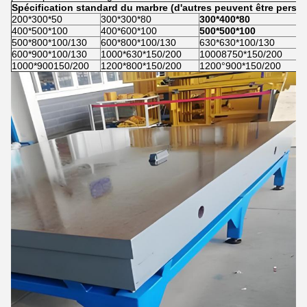
Spécification standard du marbre (d'autres peuvent être perso
200*300*50
300*300*80
300*400*80
400*500*100
400*600*100
500*500*100
500*800*100/130
600*800*100/130
630*630*100/130
600*900*100/130
1000*630*150/200
10008750*150/200
1000*900150/200
1200*800*150/200
1200°900*150/200