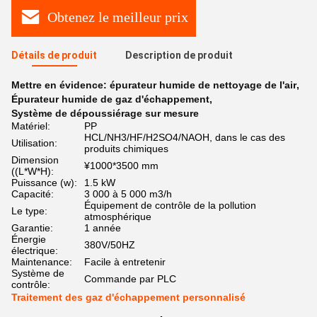
Obtenez le meilleur prix
Détails de produit
Description de produit
Mettre en évidence:
épurateur humide de nettoyage de l'air
,
Épurateur humide de gaz d'échappement
,
Système de dépoussiérage sur mesure
Matériel:
PP
HCL/NH3/HF/H2SO4/NAOH, dans le cas des
Utilisation:
produits chimiques
Dimension
¥1000*3500 mm
((L*W*H):
Puissance (w):
1.5 kW
Capacité:
3 000 à 5 000 m3/h
Équipement de contrôle de la pollution
Le type:
atmosphérique
Garantie:
1 année
Énergie
380V/50HZ
électrique:
Maintenance:
Facile à entretenir
Système de
Commande par PLC
contrôle:
Traitement des gaz d'échappement personnalisé