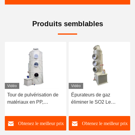
Produits semblables
Vidéo
Vidéo
Tour de pulvérisation de
Épurateurs de gaz
É
matériaux en PP,
éliminer le SO2 Le
d
épurateur humide pour
système de nettoyage des
s
l'extraction, tour
gaz d'échappement de la
Obtenez le meilleur prix
Obtenez le meilleur prix
d'absorption de gaz
tour Co2
résiduels