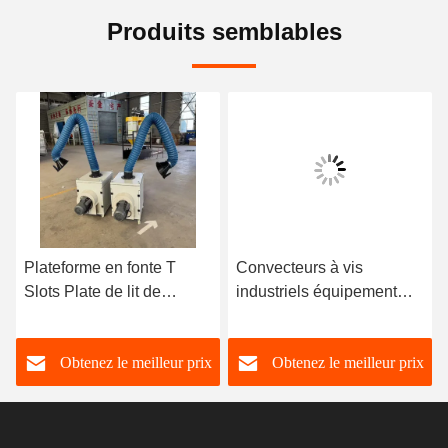
Produits semblables
Plateforme en fonte T
Convecteurs à vis
Slots Plate de lit de
industriels équipement
surface en fonte
d'alimentation en
Plateforme de soudage
particules LS 0,4-0,7 m/s
Obtenez le meilleur prix
Obtenez le meilleur prix
Table d'essai Table de
travail