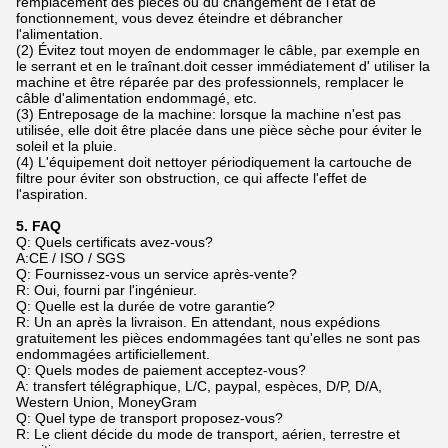
remplacement des pièces ou du changement de l'état de
fonctionnement, vous devez éteindre et débrancher
l'alimentation.
(2) Évitez tout moyen de endommager le câble, par exemple en
le serrant et en le traînant.doit cesser immédiatement d' utiliser la
machine et être réparée par des professionnels, remplacer le
câble d'alimentation endommagé, etc.
(3) Entreposage de la machine: lorsque la machine n'est pas
utilisée, elle doit être placée dans une pièce sèche pour éviter le
soleil et la pluie.
(4) L'équipement doit nettoyer périodiquement la cartouche de
filtre pour éviter son obstruction, ce qui affecte l'effet de
l'aspiration.
5. FAQ
Q: Quels certificats avez-vous?
A:CE / ISO / SGS
Q: Fournissez-vous un service après-vente?
R: Oui, fourni par l'ingénieur.
Q: Quelle est la durée de votre garantie?
R: Un an après la livraison. En attendant, nous expédions
gratuitement les pièces endommagées tant qu'elles ne sont pas
endommagées artificiellement.
Q: Quels modes de paiement acceptez-vous?
A: transfert télégraphique, L/C, paypal, espèces, D/P, D/A,
Western Union, MoneyGram
Q: Quel type de transport proposez-vous?
R: Le client décide du mode de transport, aérien, terrestre et