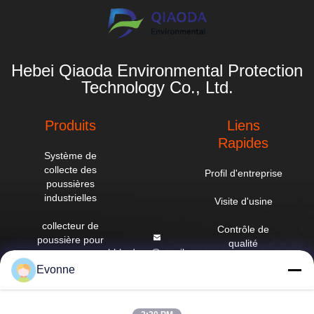
Hebei Qiaoda Environmental Protection
Technology Co., Ltd.
Produits
Liens
Rapides
Système de
collecte des
Profil d'entreprise
poussières
industrielles
Visite d'usine
collecteur de
Contrôle de
poussière pour
qualité
hbkedacc@gmail.com
cyclones
industriels
Evonne
Nouvelles
86-0317-
8188867
Épurateur à tour
Plan du site
de pulvérisation