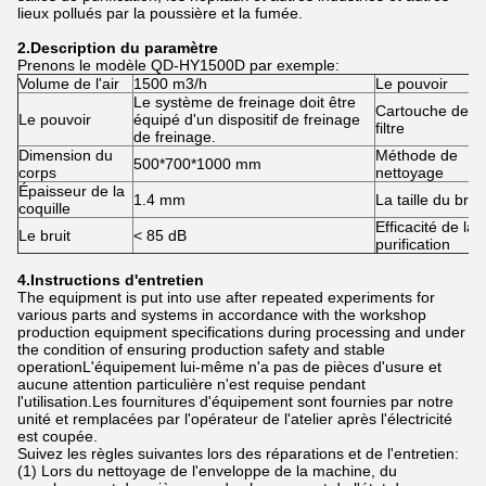
lieux pollués par la poussière et la fumée.
2.
Description du paramètre
Prenons le modèle QD-HY1500D par exemple:
Volume de l'air
1500 m3/h
Le pouvoir
Le système de freinage doit être
Cartouche de
Le pouvoir
équipé d'un dispositif de freinage
filtre
de freinage.
Dimension du
Méthode de
500*700*1000 mm
corps
nettoyage
Épaisseur de la
1.4 mm
La taille du bras
coquille
Efficacité de la
Le bruit
< 85 dB
purification
4.
Instructions d'entretien
The equipment is put into use after repeated experiments for
various parts and systems in accordance with the workshop
production equipment specifications during processing and under
the condition of ensuring production safety and stable
operationL'équipement lui-même n'a pas de pièces d'usure et
aucune attention particulière n'est requise pendant
l'utilisation.Les fournitures d'équipement sont fournies par notre
unité et remplacées par l'opérateur de l'atelier après l'électricité
est coupée.
Suivez les règles suivantes lors des réparations et de l'entretien:
(1) Lors du nettoyage de l'enveloppe de la machine, du