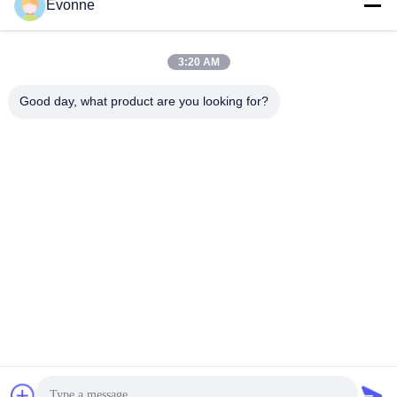
industriels
Evonne
Nouvelles
86-0317-
8188867
Épurateur à tour
Plan du site
de pulvérisation
3:20 AM
N° 89 Sud,
Politique en
village de
Systèmes de
matière de
Good day, what product are you looking for?
Huangguantun, ville
dépoussiérage
protection de la
de Siying, ville de
industriel pour le
vie privée
Botou, province du
travail du bois
Hebei
Dépoussiéreurs à
manches filtrantes
Filtre à cartouche
dépoussiéreur
extracteur de
vapeur de
soudure
Bonne qualité de la Chine Système de collecte des poussières
industrielles Fournisseur. © de Copyright 2024-2026 Hebei Qiaoda