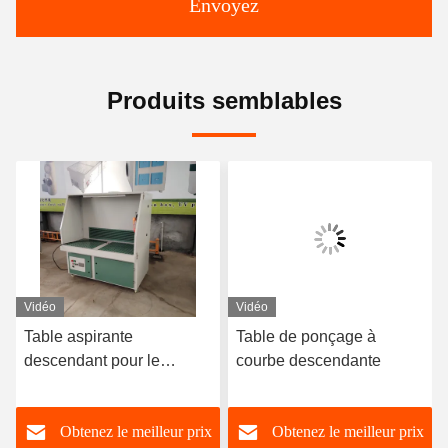
Envoyez
Produits semblables
Vidéo
Vidéo
Table aspirante
Table de ponçage à
descendant pour le
courbe descendante
meulage/polissage avec
CE
Obtenez le meilleur prix
Obtenez le meilleur prix