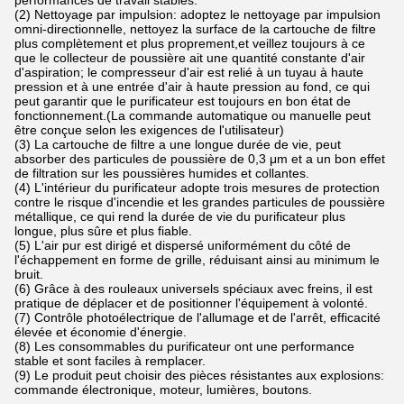
(2) Nettoyage par impulsion: adoptez le nettoyage par impulsion
omni-directionnelle, nettoyez la surface de la cartouche de filtre
plus complètement et plus proprement,et veillez toujours à ce
que le collecteur de poussière ait une quantité constante d'air
d'aspiration; le compresseur d'air est relié à un tuyau à haute
pression et à une entrée d'air à haute pression au fond, ce qui
peut garantir que le purificateur est toujours en bon état de
fonctionnement.(La commande automatique ou manuelle peut
être conçue selon les exigences de l'utilisateur)
(3) La cartouche de filtre a une longue durée de vie, peut
absorber des particules de poussière de 0,3 μm et a un bon effet
de filtration sur les poussières humides et collantes.
(4) L'intérieur du purificateur adopte trois mesures de protection
contre le risque d'incendie et les grandes particules de poussière
métallique, ce qui rend la durée de vie du purificateur plus
longue, plus sûre et plus fiable.
(5) L'air pur est dirigé et dispersé uniformément du côté de
l'échappement en forme de grille, réduisant ainsi au minimum le
bruit.
(6) Grâce à des rouleaux universels spéciaux avec freins, il est
pratique de déplacer et de positionner l'équipement à volonté.
(7) Contrôle photoélectrique de l'allumage et de l'arrêt, efficacité
élevée et économie d'énergie.
(8) Les consommables du purificateur ont une performance
stable et sont faciles à remplacer.
(9) Le produit peut choisir des pièces résistantes aux explosions:
commande électronique, moteur, lumières, boutons.