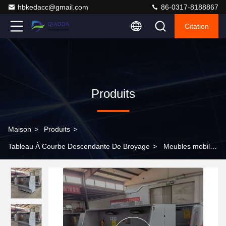
hbkedacc@gmail.com
86-0317-8188867
Citation
Produits
Maison
>
Produits
>
Tableau À Courbe Descendante De Broyage
>
Meubles mobiles
atelier collecteur de poussière table de descente de meulage