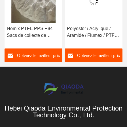
Nomix PTFE PPS P84
Polyester / Acrylique /
Sacs de collecte de
Aramide / Flumex / PTFE
poussière plissés en fibre
Filtre à sacs de collecte
de verre en forme ronde
de poussière
Obtenez le meilleur prix
Obtenez le meilleur prix
dans l'industrie de
l'élimination des
poussières
Hebei Qiaoda Environmental Protection
Technology Co., Ltd.