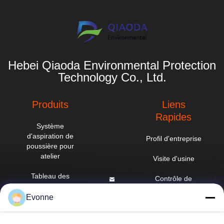
Hebei Qiaoda Environmental Protection
Technology Co., Ltd.
Produits
Liens
Rapides
Système
d'aspiration de
Profil d'entreprise
poussière pour
atelier
Visite d'usine
Tableau des
Contrôle de
courants
qualité
hbkedacc@gmail.com
descendants
Evonne
industriels
Nouvelles
86-0317-
8188867