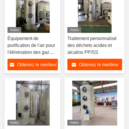
Vidéo
Vidéo
Équipement de
Traitement personnalisé
purification de l'air pour
des déchets acides et
l'élimination des gaz
alcalins PP/SS
nocifs
Obtenez le meilleur
Obtenez le meilleur
prix
prix
Vidéo
Vidéo