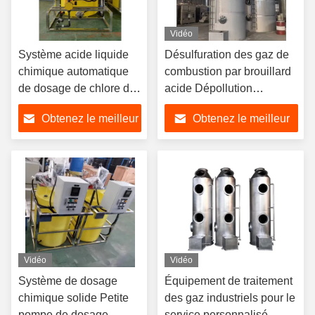
Vidéo
Système acide liquide
Désulfuration des gaz de
chimique automatique
combustion par brouillard
de dosage de chlore de
acide Dépollution
l'alcali pH
chimique de l'air Soufre
Obtenez le meilleur
Obtenez le meilleur
Laveuse à pulvérisation
prix
prix
Vidéo
Vidéo
Système de dosage
Équipement de traitement
chimique solide Petite
des gaz industriels pour le
pompe de dosage
service personnalisé