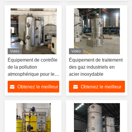
poussière
pulvérisateur de tour
prix
prix
Vidéo
Vidéo
Équipement de contrôle
Équipement de traitement
de la pollution
des gaz industriels en
atmosphérique pour les
acier inoxydable
fabricants d'aliments et
Obtenez le meilleur
Obtenez le meilleur
de produits chimiques
prix
prix