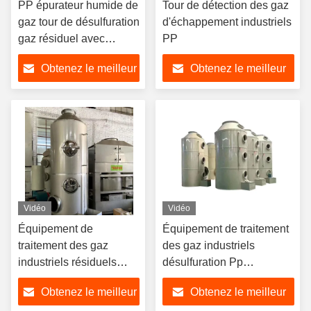
PP épurateur humide de
Tour de détection des gaz
gaz tour de désulfuration
d'échappement industriels
gaz résiduel avec
PP
pompe soufflante
Obtenez le meilleur
Obtenez le meilleur
prix
prix
Vidéo
Vidéo
Équipement de
Équipement de traitement
traitement des gaz
des gaz industriels
industriels résiduels
désulfuration Pp
pour la brume acide et
pulvérisateur de brouillard
Obtenez le meilleur
Obtenez le meilleur
les gaz résiduels de
acide absorbeur