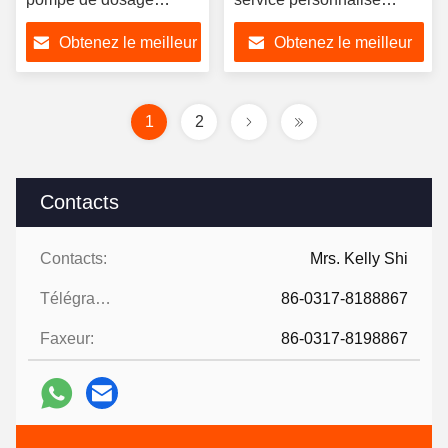
chimique automatique
HCL/NH3/HF/H2SO4/NAOH
Obtenez le meilleur
Obtenez le meilleur
prix
prix
1
2
Contacts
Contacts:
Mrs. Kelly Shi
Télégramme:
86-0317-8188867
Faxeur:
86-0317-8198867