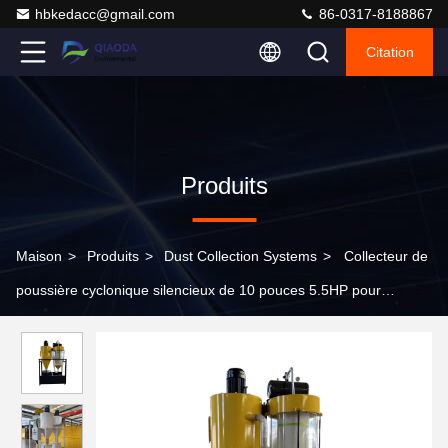
hbkedacc@gmail.com
86-0317-8188867
Citation
Produits
Maison
>
Produits
>
Dust Collection Systems
>
Collecteur de
poussière cyclonique silencieux de 10 pouces 5.5HP pour
machine à scier et machine à poncer