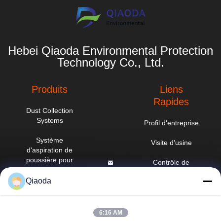
Hebei Qiaoda Environmental Protection
Technology Co., Ltd.
Produits
Liens
Rapides
Dust Collection
Systems
Profil d'entreprise
Système
Visite d'usine
d'aspiration de
poussière pour
Contrôle de
atelier
qualité
hbkedacc@gmail.com
Qiaoda
Tableau des
Nouvelles
86-0317-
courants
8188867
descendants
Plan du site
6:16 AM
industriels