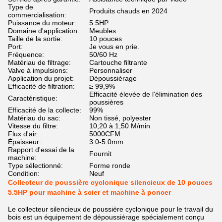
Type de
Produits chauds en 2024
commercialisation:
Puissance du moteur:
5.5HP
Domaine d'application:
Meubles
Taille de la sortie:
10 pouces
Port:
Je vous en prie.
Fréquence:
50/60 Hz
Matériau de filtrage:
Cartouche filtrante
Valve à impulsions:
Personnaliser
Application du projet:
Dépoussiérage
Efficacité de filtration:
≥ 99,9%
Efficacité élevée de l'élimination des
Caractéristique:
poussières
Efficacité de la collecte:
99%
Matériau du sac:
Non tissé, polyester
Vitesse du filtre:
10,20 à 1,50 M/min
Flux d'air:
5000CFM
Épaisseur:
3.0-5.0mm
Rapport d'essai de la
Fournit
machine:
Type sélectionné:
Forme ronde
Condition:
Neuf
Collecteur de poussière cyclonique silencieux de 10 pouces
5.5HP pour machine à scier et machine à poncer
Le collecteur silencieux de poussière cyclonique pour le travail du
bois est un équipement de dépoussiérage spécialement conçu