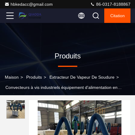
hbkedacc@gmail.com
86-0317-8188867
Citation
Produits
Maison
>
Produits
>
Extracteur De Vapeur De Soudure
>
Convecteurs à vis industriels équipement d'alimentation en
particules LS 0,4-0,7 m/s