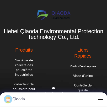
Hebei Qiaoda Environmental Protection
Technology Co., Ltd.
Produits
Liens
Rapides
Système de
collecte des
Profil d'entreprise
poussières
industrielles
Visite d'usine
collecteur de
Contrôle de
poussière pour
qualité
hbkedacc@gmail.com
cyclones
industriels
Qiaoda
Nouvelles
86-0317-