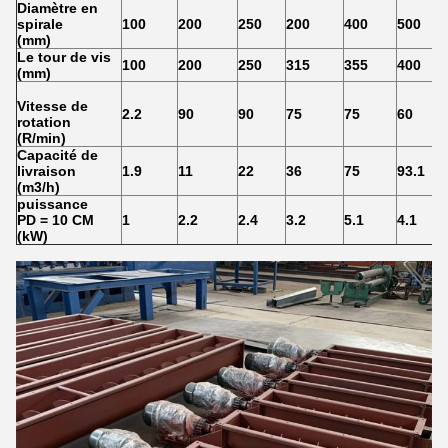
Diamètre en
spirale
100
200
250
200
400
500
(mm)
Le tour de vis
100
200
250
315
355
400
(mm)
Vitesse de
2.2
90
90
75
75
60
rotation
(R/min)
Capacité de
livraison
1.9
11
22
36
75
93.1
(m3/h)
puissance
PD = 10 CM
1
2.2
2.4
3.2
5.1
4.1
(kW)