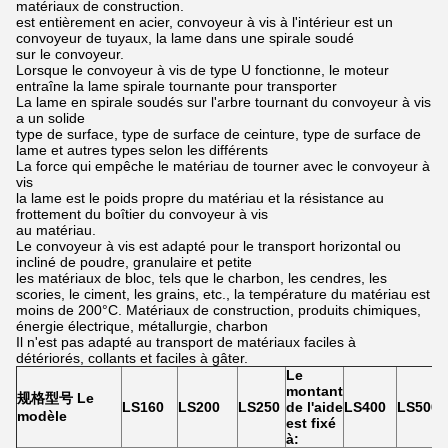
matériaux de construction.
est entièrement en acier, convoyeur à vis à l'intérieur est un
convoyeur de tuyaux, la lame dans une spirale soudé
sur le convoyeur.
Lorsque le convoyeur à vis de type U fonctionne, le moteur
entraîne la lame spirale tournante pour transporter
La lame en spirale soudés sur l'arbre tournant du convoyeur à vis
a un solide
type de surface, type de surface de ceinture, type de surface de
lame et autres types selon les différents
La force qui empêche le matériau de tourner avec le convoyeur à
vis
la lame est le poids propre du matériau et la résistance au
frottement du boîtier du convoyeur à vis
au matériau.
Le convoyeur à vis est adapté pour le transport horizontal ou
incliné de poudre, granulaire et petite
les matériaux de bloc, tels que le charbon, les cendres, les
scories, le ciment, les grains, etc., la température du matériau est
moins de 200°C. Matériaux de construction, produits chimiques,
énergie électrique, métallurgie, charbon
Il n'est pas adapté au transport de matériaux faciles à
détériorés, collants et faciles à gâter.
Le
montant
规格型号 Le
LS160
LS200
LS250
de l'aide
LS400
LS500
modèle
est fixé
à: