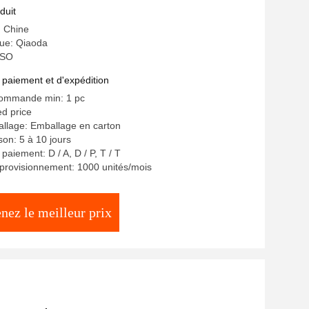
industriel
duit
: Chine
ue: Qiaoda
 ISO
 paiement et d'expédition
commande min: 1 pc
ed price
allage: Emballage en carton
ison: 5 à 10 jours
paiement: D / A, D / P, T / T
provisionnement: 1000 unités/mois
nez le meilleur prix