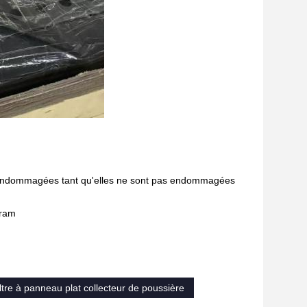
es endommagées tant qu'elles ne sont pas endommagées
Gram
ltre à panneau plat collecteur de poussière