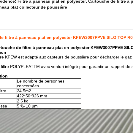
évidence:
Filtre à panneau plat en polyester
,
Cartouche de filtre à 
nneau plat collecteur de poussière
e filtre à panneau plat en polyester KFEW3007PPVE SILO TOP R03
touche de filtre à panneau plat en polyester KFEW3007PPVE SILO
tion
ltre KFEW est adapté aux capteurs de poussière pour décharger le gaz d
filtre POLYPLEATTM avec venturi intégré pour garantir un rapport de su
tion
Le nombre de personnes
concernées
ltre
24.5m2
422*50*926 mm
2.5 kg
nesse
5 ‰ 10 μm