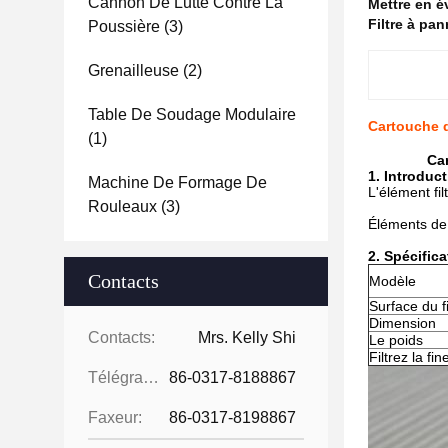
Cannon De Lutte Contre La
Mettre en 
Filtre à pa
Poussière
(3)
Grenailleuse
(2)
Table De Soudage Modulaire
Cartouche d
(1)
Car
1. Introduc
Machine De Formage De
L'élément fi
Rouleaux
(3)
Éléments de 
2. Spécifica
Contacts
Modèle
Surface du fi
Dimension
Contacts:
Mrs. Kelly Shi
Le poids
Filtrez la fi
Télégramme:
86-0317-8188867
Faxeur:
86-0317-8198867