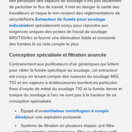
défi persistant des vapeurs de soudage n'est pas seulement
de perturber le flux de travail, il met en danger la santé des
travailleurs et risque le non-respect des réglementations de
sécuritéNotre.
Extracteur de fumée pour soudage
industriel
est spécialement conçu pour répondre aux
exigences uniques des postes de travail de soudage
MIG/TIG/Arc et fournir une élimination fiable et constante
des fumées là où cela compte le plus.
Conception spécialisée et filtration avancée
Contrairement aux purificateurs d'air génériques qui luttent
pour cibler la fumée spécifique au soudage, cet extracteur
est conçu en tenant compte des nuances du soudage MIG,
TIG et arc.vapeurs à éclaboussures lourdesLes particules
fines d'oxyde de métal du soudage TIG et la fumée dense et
toxique du soudage à l'arc ne sont pas à la hauteur de sa
conception spécialisée.
Équipé d'un
ventilateur centrifugeur à couple
élevé
pour une aspiration puissante
Système de filtration en plusieurs étapes: pré-filtre
pour les grandes éclaboussures, filtre au charbon actif