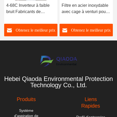
4-68C Inverteur à faible
Filtre en acier inoxydable
bruit Fabricants de
avec cage à venturi pour
ventilateurs industriels à
collecteur de poussière de
tirage induit 63000m3/h
la centrale électrique
Obtenez le meilleur prix
Obtenez le meilleur prix
Hebei Qiaoda Environmental Protection
Technology Co., Ltd.
Produits
Liens
Rapides
Système
d'aspiration de